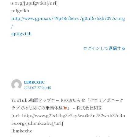
s.org/]upifgvtkh[/url]
pifgvtkh
http://www.gpnxax749p48rf66vv7g0nl576kb7097s.org
/
apifgvtkh
ログインして返信する
LBMKCXHC
2023-07-27 04:45
YouTube動画アップロードのお知らせ「パロミノポニーク
ラブではじめての乗馬体験
」 – 株式会社NIK
[url=http://www.g21s44bg3e2ay6wo3r5n752whh37d4n
5s.org/]ulbmkcxhc[/url]
lbmkcxhc