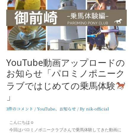
YouTube動画アップロードの
お知らせ「パロミノポニーク
ラブではじめての乗馬体験
」
3件のコメント
/
YouTube
、
お知らせ
/ By
nik-official
こんにちは☺
今回はパロミノポニークラブさんで乗馬体験してきた動画に