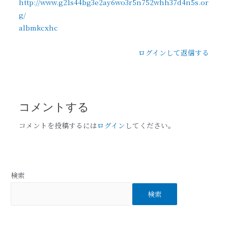
http://www.g21s44bg3e2ay6wo3r5n752whh37d4n5s.or
g/
albmkcxhc
ログインして返信する
コメントする
コメントを投稿するには
ログイン
してください。
検索
検索