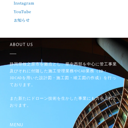
Instagram
YouTube
お知らせ
ABOUT US
静岡県牧之原市を拠点とし、県中西部を中心に管工事業
及びそれに付随した施工管理業務やCAD業務（2D・
3DCADを用いた設計図・施工図・竣工図の作成）を行っ
ております。
また新たにドローン技術を生かした事業にも力を入れて
おります。
MENU