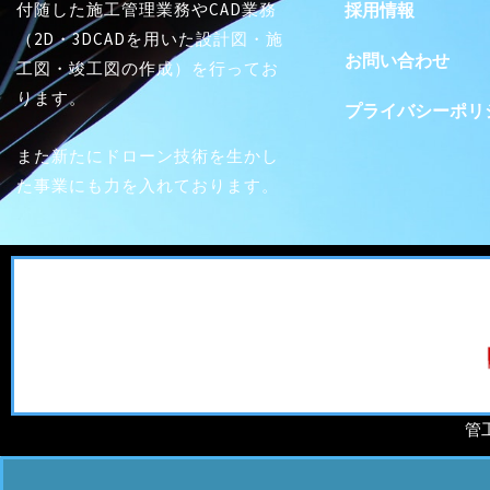
付随した施工管理業務やCAD業務
採用情報
（2D・3DCADを用いた設計図・施
お問い合わせ
工図・竣工図の作成）を行ってお
ります。
プライバシーポリ
また新たにドローン技術を生かし
た事業にも力を入れております。
管