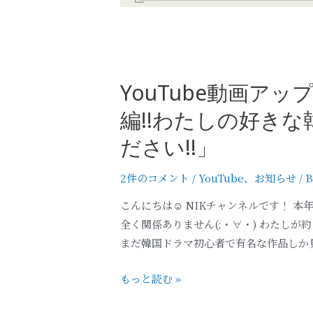
YouTube動画ア
編!!わたしの好き
ださい!!」
2件のコメント
/
YouTube
、
お知らせ
/ 
こんにちは☺ NIKチャンネルです！ 
全く関係ありません(;・∀・) わたし
まだ韓国ドラマ初心者で有名な作品しか見
もっと読む »