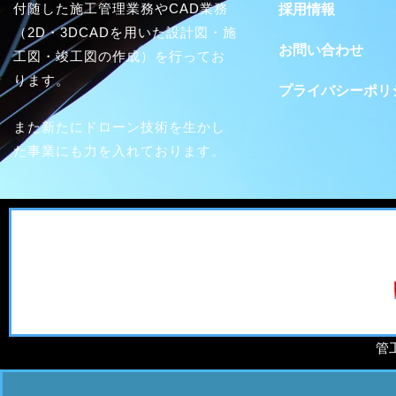
付随した施工管理業務やCAD業務
採用情報
（2D・3DCADを用いた設計図・施
お問い合わせ
工図・竣工図の作成）を行ってお
ります。
プライバシーポリ
また新たにドローン技術を生かし
た事業にも力を入れております。
管