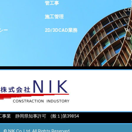
管工事
CO
施工管理
シー
2D/3DCAD業務
Tel
Fax
工事業 静岡県知事許可 (般１)第39854
© NIK Co.,Ltd. All Rights Reserved.