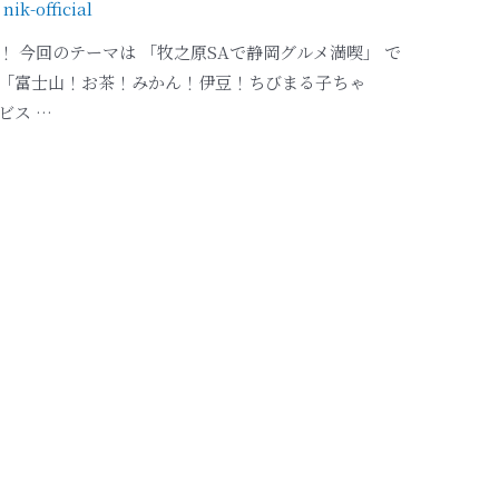
y
nik-official
た！ 今回のテーマは 「牧之原SAで静岡グルメ満喫」 で
と「富士山！お茶！みかん！伊豆！ちびまる子ちゃ
ビス …