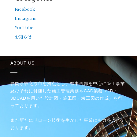
Facebook
Instagram
YouTube
お知らせ
ABOUT US
静岡県牧之原市を拠点とし、県中西部を中心に管工事業
及びそれに付随した施工管理業務やCAD業務（2D・
3DCADを用いた設計図・施工図・竣工図の作成）を行
っております。
また新たにドローン技術を生かした事業にも力を入れて
おります。